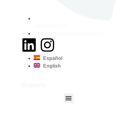
+34 619163952
info@neoglobalpackaging.com
Español
English
Soporte